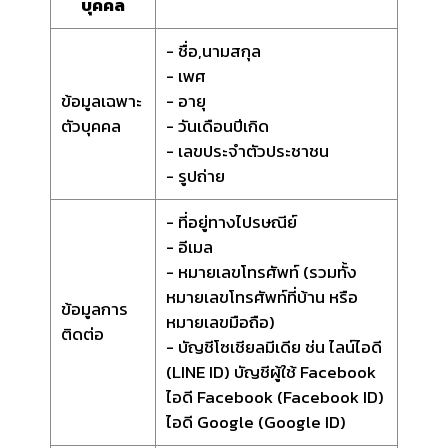
บุคคล
- ชื่อ,นามสกุล
- เพศ
ข้อมูลเฉพาะ
- อายุ
ตัวบุคคล
- วันเดือนปีเกิด
- เลขประจำตัวประชาชน
- รูปถ่าย
- ที่อยู่ทางไปรษณีย์
- อีเมล
- หมายเลขโทรศัพท์ (รวมทั้ง
หมายเลขโทรศัพท์ที่บ้าน หรือ
ข้อมูลการ
หมายเลขมือถือ)
ติดต่อ
- บัญชีโซเชียลมีเดีย ช่น ไลน์ไอดี
(LINE ID) บัญชีผู้ใช้ Facebook
ไอดี Facebook (Facebook ID)
ไอดี Google (Google ID)