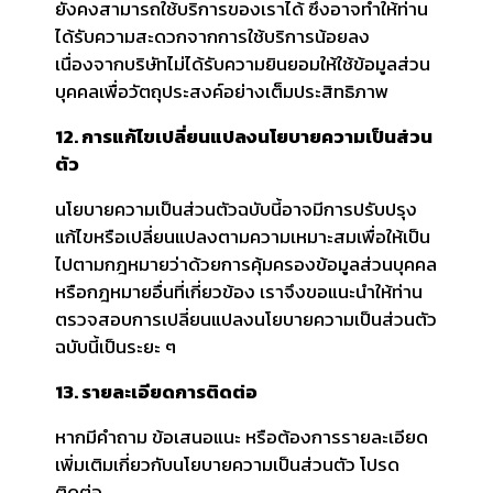
ยังคงสามารถใช้บริการของเราได้ ซึ่งอาจทำให้ท่าน
ได้รับความสะดวกจากการใช้บริการน้อยลง
เนื่องจากบริษัทไม่ได้รับความยินยอมให้ใช้ข้อมูลส่วน
บุคคลเพื่อวัตถุประสงค์อย่างเต็มประสิทธิภาพ
12. การแก้ไขเปลี่ยนแปลงนโยบายความเป็นส่วน
ตัว
นโยบายความเป็นส่วนตัวฉบับนี้อาจมีการปรับปรุง
แก้ไขหรือเปลี่ยนแปลงตามความเหมาะสมเพื่อให้เป็น
ไปตามกฎหมายว่าด้วยการคุ้มครองข้อมูลส่วนบุคคล
หรือกฎหมายอื่นที่เกี่ยวข้อง เราจึงขอแนะนำให้ท่าน
ตรวจสอบการเปลี่ยนแปลงนโยบายความเป็นส่วนตัว
ฉบับนี้เป็นระยะ ๆ
13. รายละเอียดการติดต่อ
หากมีคำถาม ข้อเสนอแนะ หรือต้องการรายละเอียด
เพิ่มเติมเกี่ยวกับนโยบายความเป็นส่วนตัว โปรด
ติดต่อ