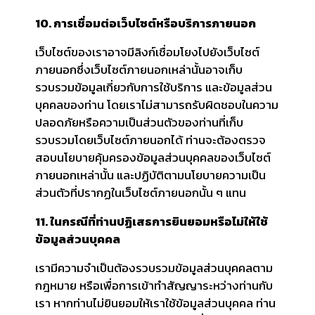
10. การเชื่อมต่อเว็บไซต์หรือบริการภายนอก
เว็บไซต์ของเราอาจมีลิงก์เชื่อมโยงไปยังเว็บไซต์
ภายนอกซึ่งเว็บไซต์ภายนอกเหล่านั้นอาจเก็บ
รวบรวมข้อมูลเกี่ยวกับการใช้บริการ และข้อมูลส่วน
บุคคลของท่าน โดยเราไม่สามารถรับผิดชอบในความ
ปลอดภัยหรือความเป็นส่วนตัวของท่านที่เก็บ
รวบรวมโดยเว็บไซต์ภายนอกได้ ท่านจะต้องตรวจ
สอบนโยบายคุ้มครองข้อมูลส่วนบุคคลของเว็บไซต์
ภายนอกเหล่านั้น และปฏิบัติตามนโยบายความเป็น
ส่วนตัวที่ปรากฏในเว็บไซต์ภายนอกนั้น ๆ แทน
11. ในกรณีที่ท่านปฏิเสธการยินยอมหรือไม่ให้ใช้
ข้อมูลส่วนบุคคล
เรามีความจำเป็นต้องรวบรวมข้อมูลส่วนบุคคลตาม
กฎหมาย หรือเพื่อการเข้าทำสัญญาระหว่างท่านกับ
เรา หากท่านไม่ยินยอมให้เราใช้ข้อมูลส่วนบุคคล ท่าน