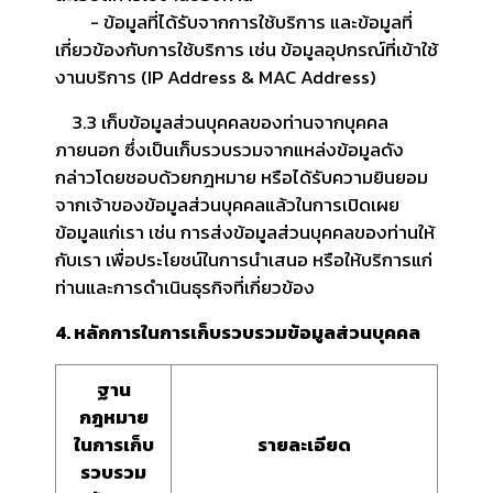
- ข้อมูลที่ได้รับจากการใช้บริการ และข้อมูลที่
เกี่ยวข้องกับการใช้บริการ เช่น ข้อมูลอุปกรณ์ที่เข้าใช้
งานบริการ (IP Address & MAC Address)
3.3 เก็บข้อมูลส่วนบุคคลของท่านจากบุคคล
ภายนอก ซึ่งเป็นเก็บรวบรวมจากแหล่งข้อมูลดัง
กล่าวโดยชอบด้วยกฎหมาย หรือได้รับความยินยอม
จากเจ้าของข้อมูลส่วนบุคคลแล้วในการเปิดเผย
ข้อมูลแก่เรา เช่น การส่งข้อมูลส่วนบุคคลของท่านให้
กับเรา เพื่อประโยชน์ในการนำเสนอ หรือให้บริการแก่
ท่านและการดำเนินธุรกิจที่เกี่ยวข้อง
4. หลักการในการเก็บรวบรวมข้อมูลส่วนบุคคล
ฐาน
กฎหมาย
ในการเก็บ
รายละเอียด
รวบรวม