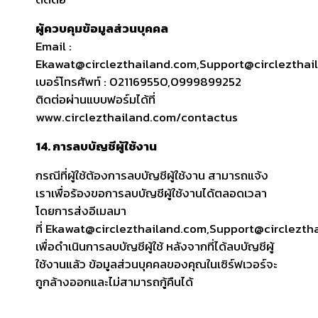
ผู้ควบคุมข้อมูลส่วนบุคคล
Email :
Ekawat@circlezthailand.com,Support@circlezthai
เบอร์โทรศัพท์ : 021169550,0999899252
ติดต่อผ่านแบบฟอร์มได้ที่
www.circlezthailand.com/contactus
14. การลบบัญชีผู้ใช้งาน
กรณีที่ผู้ใช้ต้องการลบบัญชีผู้ใช้งาน สามารถแจ้ง
เราเพื่อร้องขอการลบบัญชีผู้ใช้งานได้ตลอดเวลา
โดยการส่งอีเมลมา
ที่ Ekawat@circlezthailand.com,Support@circlezth
เพื่อดำเนินการลบบัญชีผู้ใช้ หลังจากที่ได้ลบบัญชีผู้
ใช้งานแล้ว ข้อมูลส่วนบุคคลของคุณในเซิร์ฟเวอร์จะ
ถูกล้างออกและไม่สามารถกู้คืนได้