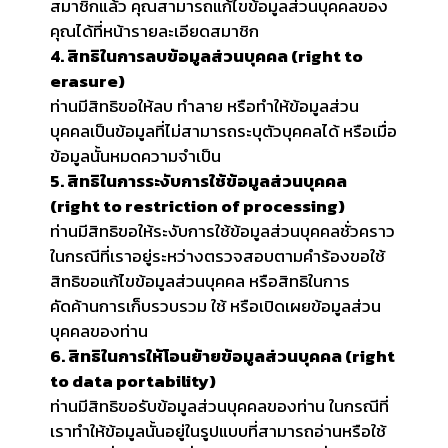
สมาชิกแล้ว คุณสามารถแก้ไขข้อมูลส่วนบุคคลของ
คุณได้ที่หน้ารายละเอียดสมาชิก
4. สิทธิในการลบข้อมูลส่วนบุคคล (right to
erasure)
ท่านมีสิทธิขอให้ลบ ทำลาย หรือทำให้ข้อมูลส่วน
บุคคลเป็นข้อมูลที่ไม่สามารถระบุตัวบุคคลได้ หรือเมื่อ
ข้อมูลนั้นหมดความจำเป็น
5. สิทธิในการระงับการใช้ข้อมูลส่วนบุคคล
(right to restriction of processing)
ท่านมีสิทธิขอให้ระงับการใช้ข้อมูลส่วนบุคคลชั่วคราว
ในกรณีที่เราอยู่ระหว่างตรวจสอบตามคำร้องขอใช้
สิทธิขอแก้ไขข้อมูลส่วนบุคคล หรือสิทธิในการ
คัดค้านการเก็บรวบรวม ใช้ หรือเปิดเผยข้อมูลส่วน
บุคคลของท่าน
6. สิทธิในการให้โอนย้ายข้อมูลส่วนบุคคล (right
to data portability)
ท่านมีสิทธิขอรับข้อมูลส่วนบุคคลของท่าน ในกรณีที่
เราทำให้ข้อมูลนั้นอยู่ในรูปแบบที่สามารถอ่านหรือใช้