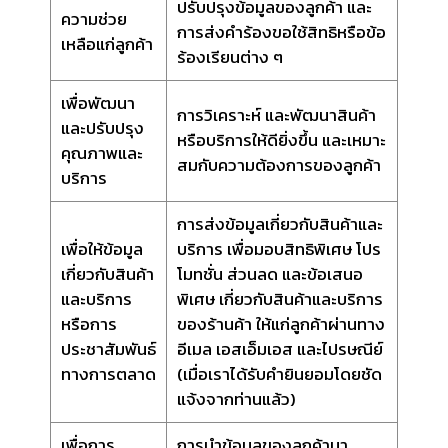
ปรับปรุงข้อมูลของลูกค้า และ
ความช่วย
การส่งคำร้องขอใช้สิทธิหรือข้อ
เหลือแก่ลูกค้า
ร้องเรียนต่าง ๆ
เพื่อพัฒนา
การวิเคราะห์ และพัฒนาสินค้า
และปรับปรุง
หรือบริการให้ดียิ่งขึ้น และเหมาะ
คุณภาพและ
สมกับความต้องการของลูกค้า
บริการ
การส่งข้อมูลเกี่ยวกับสินค้าและ
เพื่อให้ข้อมูล
บริการ เพื่อมอบสิทธิพิเศษ โปร
เกี่ยวกับสินค้า
โมทชั่น ส่วนลด และข้อเสนอ
และบริการ
พิเศษ เกี่ยวกับสินค้าและบริการ
หรือการ
ของร้านค้า ให้แก่ลูกค้าผ่านทาง
ประชาสัมพันธ์
อีเมล เอสเอ็มเอส และไปรษณีย์
ทางการตลาด
(เมื่อเราได้รับคำยินยอมโดยชัด
แจ้งจากท่านแล้ว)
เพื่อการ
การนำข้อมูลของลูกค้ามา