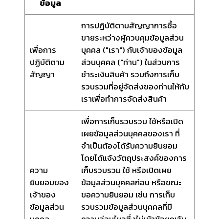
ข้อมูล
การปฏิบัติตามสัญญาการซื้อ
ขายระหว่างผู้ควบคุมข้อมูลส่วน
เพื่อการ
บุคคล ("เรา") กับเจ้าของข้อมูล
ปฏิบัติตาม
ส่วนบุคคล ("ท่าน") ในส่วนการ
สัญญา
ชำระเงินสินค้า รวมถึงการเก็บ
รวบรวมที่อยู่จัดส่งของท่านให้กับ
เราเพื่อทำการจัดส่งสินค้า
เพื่อการเก็บรวบรวม ใช้หรือเปิด
เผยข้อมูลส่วนบุคคลของเรา ที่
จำเป็นต้องได้รับความยินยอม
โดยได้แจ้งวัตถุประสงค์ของการ
ความ
เก็บรวบรวม ใช้ หรือเปิดเผย
ยินยอมของ
ข้อมูลส่วนบุคคลก่อน หรือขณะ
เจ้าของ
ขอความยินยอม เช่น การเก็บ
ข้อมูลส่วน
รวบรวมข้อมูลส่วนบุคคลที่มี