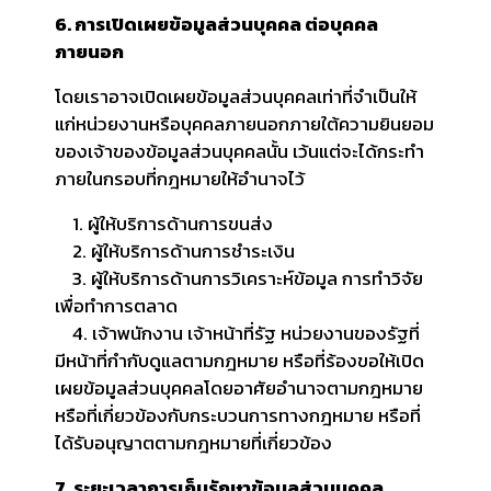
6. การเปิดเผยข้อมูลส่วนบุคคล ต่อบุคคล
ภายนอก
โดยเราอาจเปิดเผยข้อมูลส่วนบุคคลเท่าที่จำเป็นให้
แก่หน่วยงานหรือบุคคลภายนอกภายใต้ความยินยอม
ของเจ้าของข้อมูลส่วนบุคคลนั้น เว้นแต่จะได้กระทำ
ภายในกรอบที่กฎหมายให้อำนาจไว้
1. ผู้ให้บริการด้านการขนส่ง
2. ผู้ให้บริการด้านการชำระเงิน
3. ผู้ให้บริการด้านการวิเคราะห์ข้อมูล การทำวิจัย
เพื่อทำการตลาด
4. เจ้าพนักงาน เจ้าหน้าที่รัฐ หน่วยงานของรัฐที่
มีหน้าที่กำกับดูแลตามกฎหมาย หรือที่ร้องขอให้เปิด
เผยข้อมูลส่วนบุคคลโดยอาศัยอำนาจตามกฎหมาย
หรือที่เกี่ยวข้องกับกระบวนการทางกฎหมาย หรือที่
ได้รับอนุญาตตามกฎหมายที่เกี่ยวข้อง
7. ระยะเวลาการเก็บรักษาข้อมูลส่วนบุคคล