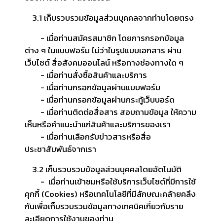
3.1 เก็บรวบรวมข้อมูลส่วนบุคคลจากท่านโดยตรง
- เมื่อท่านสมัครสมาชิก โดยการกรอกข้อมูล
ต่าง ๆ ในแบบฟอร์ม ไม่ว่าในรูปแบบเอกสาร ผ่าน
เว็บไซต์ สื่อสังคมออนไลน์ หรือทางช่องทางใด ๆ
- เมื่อท่านสั่งซื้อสินค้าและบริการ
- เมื่อท่านกรอกข้อมูลผ่านแบบฟอร์ม
- เมื่อท่านกรอกข้อมูลผ่านกระทู้เว็บบอร์ด
- เมื่อท่านติดต่อสื่อสาร สอบถามข้อมูล ให้ความ
เห็นหรือคำแนะนำแก่สินค้าและบริการของเรา
- เมื่อท่านเลือกรับข่าวสารหรือสื่อ
ประชาสัมพันธ์จากเรา
3.2 เก็บรวบรวมข้อมูลส่วนบุคคลโดยอัตโนมัติ
- เมื่อท่านเข้าชมหรือใช้บริการเว็บไซต์ที่มีการใช้
คุกกี้ (Cookies) หรือเทคโนโลยีที่มีลักษณะคล้ายคลึง
กันเพื่อเก็บรวบรวมข้อมูลทางเทคนิคเกี่ยวกับราย
ละเอียดการใช้งานของท่าน